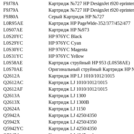
F9J78A
Картридж №727 HP DesignJet t920 eprinter
F9J79A
Картридж №727 HP DesignJet t920 eprinter
F9J80A
Серый Картридж HP №727
L0R95AE
Картридж HP PageWide-352/377/452/477
L0S07AE
Картридж HP №973
L0S20YC
HP 976YC Black
L0S29YC
HP 976YC Cyan
L0S30YC
HP 976YC Magenta
L0S31YC
HP 976YC Yellow
L0S58AE
Картридж струйный HP 953 (L0S58AE)
L0S70AE
Оригинальный струйный Картридж HP
Q2612A
Картридж HP LJ 1010/1012/1015
Q2612AC
Картридж LJ 1010/1012/1015
Q2612AF
Картридж LJ 1010/1012/1015
Q2613A
Картридж LJ 1300
Q2613X
Картридж LJ 1300В
Q2624A
Картридж LJ 1150
Q5942A
Картридж LJ 4250/4350
Q5942X
Картридж LJ 4250/4350
Q5942YC
Картридж LJ 4250/4350