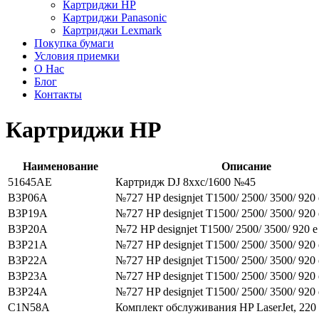
Картриджи HP
Картриджи Panasonic
Картриджи Lexmark
Покупка бумаги
Условия приемки
О Нас
Блог
Контакты
Картриджи HP
Наименование
Описание
51645AE
Картридж DJ 8xxc/1600 №45
B3P06A
№727 HP designjet T1500/ 2500/ 3500/ 920 e
B3P19A
№727 HP designjet T1500/ 2500/ 3500/ 920 e
B3P20A
№72 HP designjet T1500/ 2500/ 3500/ 920 e 
B3P21A
№727 HP designjet T1500/ 2500/ 3500/ 920 e
B3P22A
№727 HP designjet T1500/ 2500/ 3500/ 920 e
B3P23A
№727 HP designjet T1500/ 2500/ 3500/ 920 e
B3P24A
№727 HP designjet T1500/ 2500/ 3500/ 920 e
C1N58A
Комплект обслуживания HP LaserJet, 220