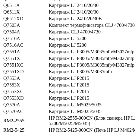
Q6511A
Картридж LJ 2410/20/30
Q6511X
Картридж LJ 2410/20/30
Q6511XD
Картридж LJ 2410/20/30В
Q7503A
Комплект термофиксатора CLJ 4700/4730
Q7504A
Картридж CLJ 4700/4730
Q7516A
Картридж LJ 5200
Q7516AC
Картридж LJ 5200
Q7551A
Картридж LJ P3005/M3035mfp/M3027mfp
Q7551X
Картридж LJ P3005/M3035mfp/M3027mfp
Q7551XC
Картридж LJ P3005/M3035mfp/M3027mfp
Q7551XD
Картридж LJ P3005/M3035mfp
Q7553A
Картридж LJ P2015
Q7553X
Картридж LJ P2015
Q7553XC
Картридж LJ P2015
Q7553XD
Картридж LJ P2015
Q7570A
Картридж LJ M5025/5035
Q7570AC
Картридж LJ M5025/5035
HP RM2-2555-000CN (Блок сканера HP L
RM2-2555
5200/M5025/M5035)
RM2-5425
HP RM2-5425-000CN (Печь HP LJ M402/