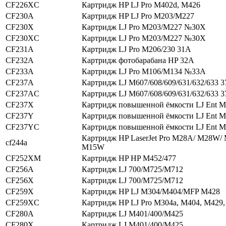
CF226XC
Картридж HP LJ Pro M402d, M426
CF230A
Картридж HP LJ Pro M203/M227
CF230X
Картридж LJ Pro M203/M227 №30X
CF230XC
Картридж LJ Pro M203/M227 №30X
CF231A
Картридж LJ Pro M206/230 31A
CF232A
Картридж фотобарабана HP 32A
CF233A
Картридж LJ Pro M106/M134 №33A
CF237A
Картридж LJ M607/608/609/631/632/633 
CF237AC
Картридж LJ M607/608/609/631/632/633 
CF237X
Картридж повышенной ёмкости LJ Ent 
CF237Y
Картридж повышенной ёмкости LJ Ent 
CF237YC
Картридж повышенной ёмкости LJ Ent 
Картридж HP LaserJet Pro M28A/ M28W/
cf244a
M15W
CF252XM
Картридж HP HP M452/477
CF256A
Картридж LJ 700/M725/M712
CF256X
Картридж LJ 700/M725/M712
CF259X
Картридж HP LJ M304/M404/MFP M428
CF259XC
Картридж HP LJ Pro M304a, M404, M429
CF280A
Картридж LJ M401/400/M425
CF280X
Картридж LJ M401/400/M425