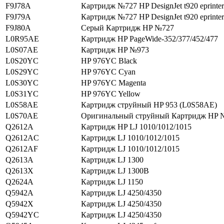
F9J78A
Картридж №727 HP DesignJet t920 eprinter
F9J79A
Картридж №727 HP DesignJet t920 eprinter
F9J80A
Серый Картридж HP №727
L0R95AE
Картридж HP PageWide-352/377/452/477
L0S07AE
Картридж HP №973
L0S20YC
HP 976YC Black
L0S29YC
HP 976YC Cyan
L0S30YC
HP 976YC Magenta
L0S31YC
HP 976YC Yellow
L0S58AE
Картридж струйный HP 953 (L0S58AE)
L0S70AE
Оригинальный струйный Картридж HP
Q2612A
Картридж HP LJ 1010/1012/1015
Q2612AC
Картридж LJ 1010/1012/1015
Q2612AF
Картридж LJ 1010/1012/1015
Q2613A
Картридж LJ 1300
Q2613X
Картридж LJ 1300В
Q2624A
Картридж LJ 1150
Q5942A
Картридж LJ 4250/4350
Q5942X
Картридж LJ 4250/4350
Q5942YC
Картридж LJ 4250/4350