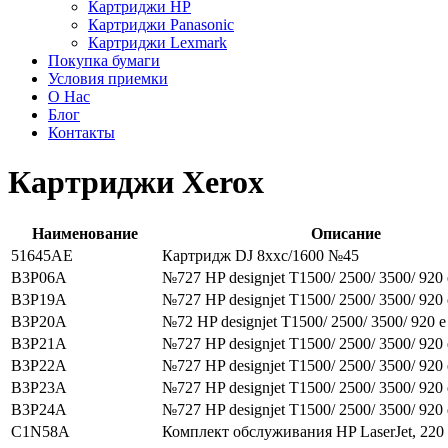
Картриджи HP
Картриджи Panasonic
Картриджи Lexmark
Покупка бумаги
Условия приемки
О Нас
Блог
Контакты
Картриджи Xerox
Наименование
Описание
51645AE
Картридж DJ 8xxc/1600 №45
B3P06A
№727 HP designjet T1500/ 2500/ 3500/ 920 e
B3P19A
№727 HP designjet T1500/ 2500/ 3500/ 920 e
B3P20A
№72 HP designjet T1500/ 2500/ 3500/ 920 e 
B3P21A
№727 HP designjet T1500/ 2500/ 3500/ 920 e
B3P22A
№727 HP designjet T1500/ 2500/ 3500/ 920 e
B3P23A
№727 HP designjet T1500/ 2500/ 3500/ 920 e
B3P24A
№727 HP designjet T1500/ 2500/ 3500/ 920 e
C1N58A
Комплект обслуживания HP LaserJet, 220