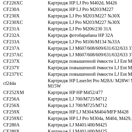
CF226XC
Картридж HP LJ Pro M402d, M426
CF230A
Картридж HP LJ Pro M203/M227
CF230X
Картридж LJ Pro M203/M227 №30X
CF230XC
Картридж LJ Pro M203/M227 №30X
CF231A
Картридж LJ Pro M206/230 31A
CF232A
Картридж фотобарабана HP 32A
CF233A
Картридж LJ Pro M106/M134 №33A
CF237A
Картридж LJ M607/608/609/631/632/633 
CF237AC
Картридж LJ M607/608/609/631/632/633 
CF237X
Картридж повышенной ёмкости LJ Ent 
CF237Y
Картридж повышенной ёмкости LJ Ent 
CF237YC
Картридж повышенной ёмкости LJ Ent 
Картридж HP LaserJet Pro M28A/ M28W/
cf244a
M15W
CF252XM
Картридж HP HP M452/477
CF256A
Картридж LJ 700/M725/M712
CF256X
Картридж LJ 700/M725/M712
CF259X
Картридж HP LJ M304/M404/MFP M428
CF259XC
Картридж HP LJ Pro M304a, M404, M429
CF280A
Картридж LJ M401/400/M425
CF280X
Картридж LJ M401/400/M425