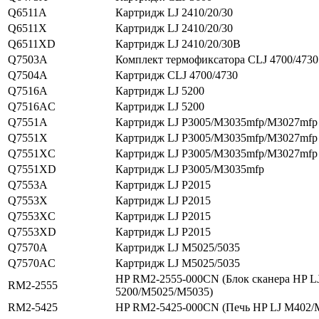
Q6511A
Картридж LJ 2410/20/30
Q6511X
Картридж LJ 2410/20/30
Q6511XD
Картридж LJ 2410/20/30В
Q7503A
Комплект термофиксатора CLJ 4700/4730
Q7504A
Картридж CLJ 4700/4730
Q7516A
Картридж LJ 5200
Q7516AC
Картридж LJ 5200
Q7551A
Картридж LJ P3005/M3035mfp/M3027mfp
Q7551X
Картридж LJ P3005/M3035mfp/M3027mfp
Q7551XC
Картридж LJ P3005/M3035mfp/M3027mfp
Q7551XD
Картридж LJ P3005/M3035mfp
Q7553A
Картридж LJ P2015
Q7553X
Картридж LJ P2015
Q7553XC
Картридж LJ P2015
Q7553XD
Картридж LJ P2015
Q7570A
Картридж LJ M5025/5035
Q7570AC
Картридж LJ M5025/5035
HP RM2-2555-000CN (Блок сканера HP L
RM2-2555
5200/M5025/M5035)
RM2-5425
HP RM2-5425-000CN (Печь HP LJ M402/